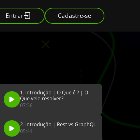
Entrar
Cadastre-se
1. Introdução | O Que é ? | O
Que veio resolver?
07:36
2. Introdução | Rest vs GraphQL
05:44