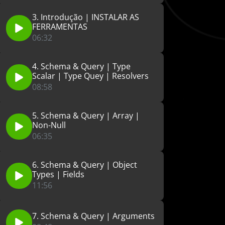
3. Introdução | INSTALAR AS
FERRAMENTAS
06:32
4. Schema & Query | Type
Scalar | Type Quey | Resolvers
08:58
5. Schema & Query | Array |
Non-Null
06:35
6. Schema & Query | Object
Types | Fields
11:56
7. Schema & Query | Arguments