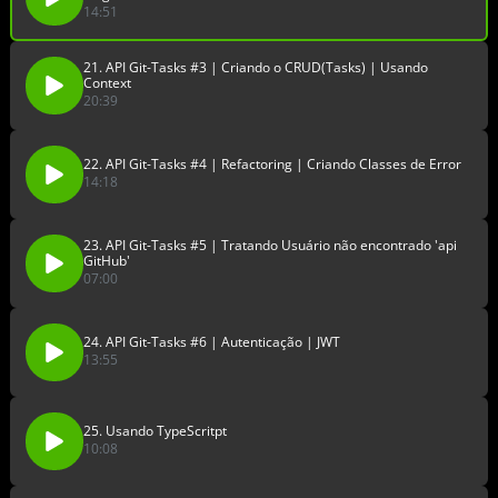
14:51
21. API Git-Tasks #3 | Criando o CRUD(Tasks) | Usando
Context
20:39
22. API Git-Tasks #4 | Refactoring | Criando Classes de Error
14:18
23. API Git-Tasks #5 | Tratando Usuário não encontrado 'api
GitHub'
07:00
24. API Git-Tasks #6 | Autenticação | JWT
13:55
25. Usando TypeScritpt
10:08