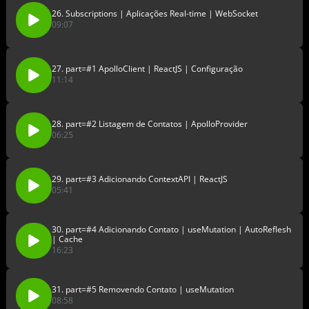
26. Subscriptions | Aplicações Real-time | WebSocket
09:07
27. part=#1 ApolloClient | ReactJS | Configuração
11:14
28. part=#2 Listagem de Contatos | ApolloProvider
06:25
29. part=#3 Adicionando ContextAPI | ReactJS
05:41
30. part=#4 Adicionando Contato | useMutation | AutoReflesh
| Cache
16:23
31. part=#5 Removendo Contato | useMutation
08:58