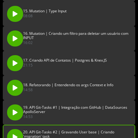
15. Mutation | Type Input
08:08
16. Mutation | Criando um filtro para deletar um usuário com
INPUT
16:02
17. Criando API de Contatos | Postgres & Knex.JS
21:15
18. Refatorando | Entendendo os args Context e Info
14:58
19. API Git-Tasks #1 | Integração com GitHub | DataSources
ApolloServer
14:53
20. API Git-Tasks #2 | Gravando User base | Criando
'migration' task