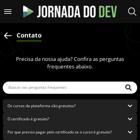
Contato
Precisa da nossa ajuda? Confira as perguntas
frequentes abaixo.
Os cursos da plataforma são gratuitos?
O certificado é gratuito?
Sim. Você pode assistir aos cursos gratuitamente, no seu ritmo, sem 
precisar pagar nada. A ideia é permitir que qualquer pessoa possa 
aprender programação, mesmo começando do zero.
Por que preciso pagar pelo certificado se o curso é gratuito?
Não. A emissão de certificados faz parte do Passe VIP. O curso é 
gratuito para estudar, mas o certificado é um serviço adicional que 