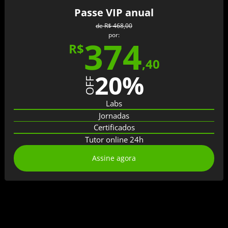
Passe VIP anual
de
R$ 468,00
por:
374
R$
,
40
20
%
OFF
Labs
Jornadas
Certificados
Tutor online 24h
Assine agora