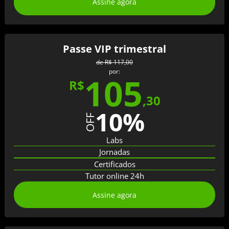
Assine agora
Passe VIP trimestral
de
R$ 117,00
por:
105
R$
,
30
10
%
OFF
Labs
Jornadas
Certificados
Tutor online 24h
Assine agora