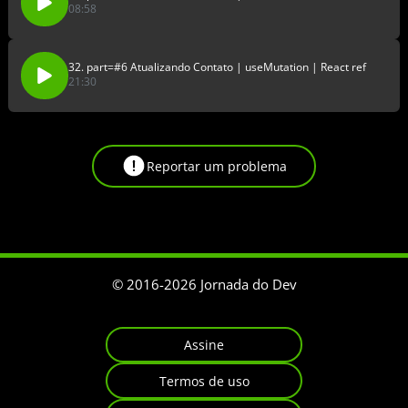
08:58
32. part=#6 Atualizando Contato | useMutation | React ref
21:30
Reportar um problema
© 2016-
2026
Jornada do Dev
Assine
Termos de uso