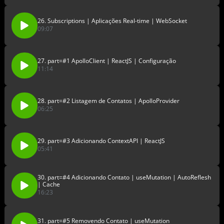
26. Subscriptions | Aplicações Real-time | WebSocket
09:07
27. part=#1 ApolloClient | ReactJS | Configuração
11:14
28. part=#2 Listagem de Contatos | ApolloProvider
06:25
29. part=#3 Adicionando ContextAPI | ReactJS
05:41
30. part=#4 Adicionando Contato | useMutation | AutoReflesh
| Cache
16:23
31. part=#5 Removendo Contato | useMutation