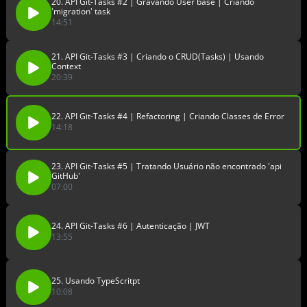
20. API Git-Tasks #2 | Gravando User base | Criando
'migration' task
14:51
21. API Git-Tasks #3 | Criando o CRUD(Tasks) | Usando
Context
20:39
22. API Git-Tasks #4 | Refactoring | Criando Classes de Error
14:18
23. API Git-Tasks #5 | Tratando Usuário não encontrado 'api
GitHub'
07:00
24. API Git-Tasks #6 | Autenticação | JWT
13:55
25. Usando TypeScritpt
10:08