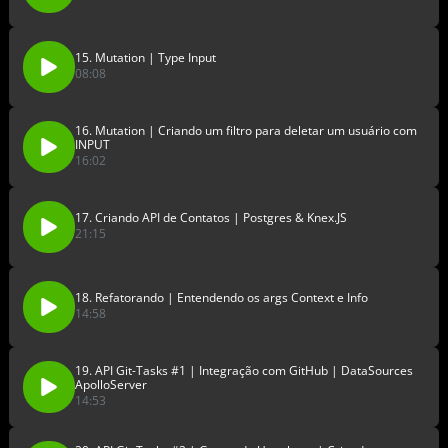
15. Mutation | Type Input
08:08
16. Mutation | Criando um filtro para deletar um usuário com
INPUT
16:02
17. Criando API de Contatos | Postgres & Knex.JS
21:15
18. Refatorando | Entendendo os args Context e Info
14:58
19. API Git-Tasks #1 | Integração com GitHub | DataSources
ApolloServer
14:53