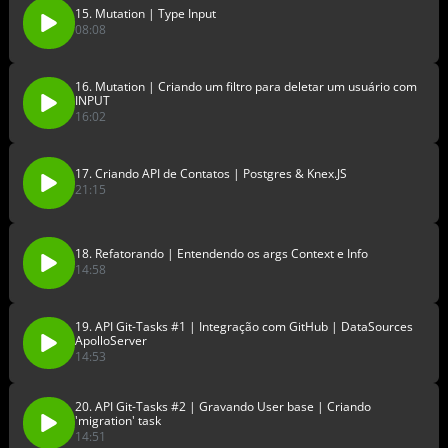
15. Mutation | Type Input
08:08
16. Mutation | Criando um filtro para deletar um usuário com
INPUT
16:02
17. Criando API de Contatos | Postgres & Knex.JS
21:15
18. Refatorando | Entendendo os args Context e Info
14:58
19. API Git-Tasks #1 | Integração com GitHub | DataSources
ApolloServer
14:53
20. API Git-Tasks #2 | Gravando User base | Criando
'migration' task
14:51