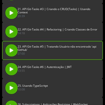
21. API Git-Tasks #3 | Criando o CRUD(Tasks) | Usando
Context
20:39
22. API Git-Tasks #4 | Refactoring | Criando Classes de Error
14:18
23. API Git-Tasks #5 | Tratando Usuário não encontrado 'api
GitHub'
07:00
24. API Git-Tasks #6 | Autenticação | JWT
13:55
25. Usando TypeScritpt
10:08
26. Subscriptions | Aplicações Real-time | WebSocket