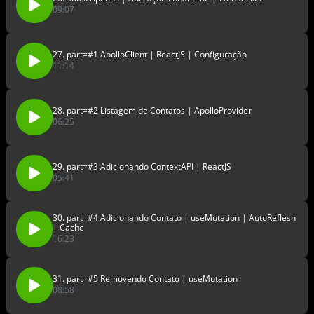
09:07
27. part=#1 ApolloClient | ReactJS | Configuração
11:14
28. part=#2 Listagem de Contatos | ApolloProvider
06:25
29. part=#3 Adicionando ContextAPI | ReactJS
05:41
30. part=#4 Adicionando Contato | useMutation | AutoReflesh
| Cache
16:23
31. part=#5 Removendo Contato | useMutation
08:58