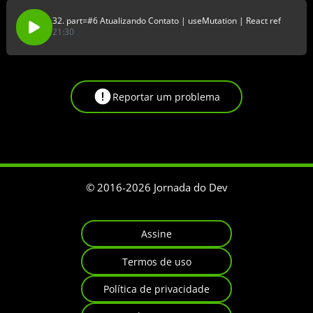
32. part=#6 Atualizando Contato | useMutation | React ref
21:30
Reportar um problema
© 2016-
2026
Jornada do Dev
Assine
Termos de uso
Política de privacidade