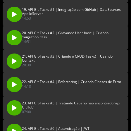
19. API Git-Tasks #1 | Integração com GitHub | DataSources
ApolloServer
14:53
20. API Git-Tasks #2 | Gravando User base | Criando
'migration' task
14:51
21. API Git-Tasks #3 | Criando o CRUD(Tasks) | Usando
Context
20:39
22. API Git-Tasks #4 | Refactoring | Criando Classes de Error
14:18
23. API Git-Tasks #5 | Tratando Usuário não encontrado 'api
GitHub'
07:00
24. API Git-Tasks #6 | Autenticação | JWT