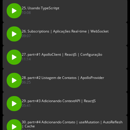
25. Usando TypeScritpt
10:08
26. Subscriptions | Aplicações Real-time | WebSocket
09:07
27. part=#1 ApolloClient | ReactJS | Configuração
11:14
28. part=#2 Listagem de Contatos | ApolloProvider
06:25
29. part=#3 Adicionando ContextAPI | ReactJS
05:41
30. part=#4 Adicionando Contato | useMutation | AutoReflesh
| Cache