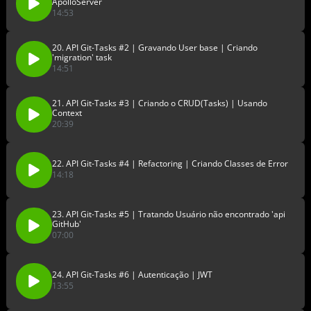
ApolloServer
14:53
20. API Git-Tasks #2 | Gravando User base | Criando
'migration' task
14:51
21. API Git-Tasks #3 | Criando o CRUD(Tasks) | Usando
Context
20:39
22. API Git-Tasks #4 | Refactoring | Criando Classes de Error
14:18
23. API Git-Tasks #5 | Tratando Usuário não encontrado 'api
GitHub'
07:00
24. API Git-Tasks #6 | Autenticação | JWT
13:55