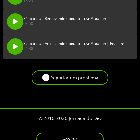
16:23
31. part=#5 Removendo Contato | useMutation
08:58
32. part=#6 Atualizando Contato | useMutation | React ref
21:30
Reportar um problema
© 2016-
2026
Jornada do Dev
Assine