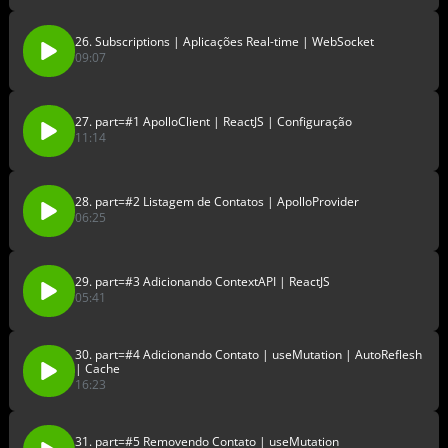
26. Subscriptions | Aplicações Real-time | WebSocket
09:07
27. part=#1 ApolloClient | ReactJS | Configuração
11:14
28. part=#2 Listagem de Contatos | ApolloProvider
06:25
29. part=#3 Adicionando ContextAPI | ReactJS
05:41
30. part=#4 Adicionando Contato | useMutation | AutoReflesh
| Cache
16:23
31. part=#5 Removendo Contato | useMutation