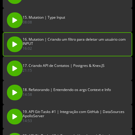
15. Mutation | Type Input
08:08
16. Mutation | Criando um filtro para deletar um usuário com
INPUT
16:02
17. Criando API de Contatos | Postgres & Knex.JS
21:15
18. Refatorando | Entendendo os args Context e Info
14:58
19. API Git-Tasks #1 | Integração com GitHub | DataSources
ApolloServer
14:53