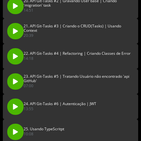
20. API Git-Tasks #2 | Gravando User base | Criando
'migration' task
14:51
21. API Git-Tasks #3 | Criando o CRUD(Tasks) | Usando
Context
20:39
22. API Git-Tasks #4 | Refactoring | Criando Classes de Error
14:18
23. API Git-Tasks #5 | Tratando Usuário não encontrado 'api
GitHub'
07:00
24. API Git-Tasks #6 | Autenticação | JWT
13:55
25. Usando TypeScritpt
10:08