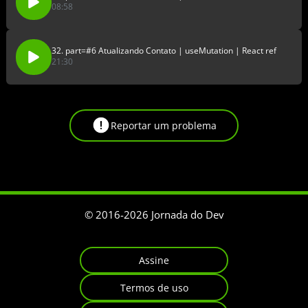
08:58
32. part=#6 Atualizando Contato | useMutation | React ref
21:30
Reportar um problema
© 2016-
2026
Jornada do Dev
Assine
Termos de uso