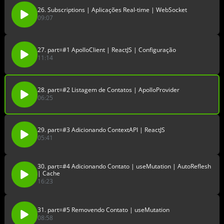
26. Subscriptions | Aplicações Real-time | WebSocket
09:07
27. part=#1 ApolloClient | ReactJS | Configuração
11:14
28. part=#2 Listagem de Contatos | ApolloProvider
06:25
29. part=#3 Adicionando ContextAPI | ReactJS
05:41
30. part=#4 Adicionando Contato | useMutation | AutoReflesh
| Cache
16:23
31. part=#5 Removendo Contato | useMutation
08:58