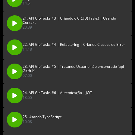
14:51
21. API Git-Tasks #3 | Criando o CRUD(Tasks) | Usando
Context
20:39
22. API Git-Tasks #4 | Refactoring | Criando Classes de Error
14:18
23. API Git-Tasks #5 | Tratando Usuário não encontrado 'api
GitHub'
07:00
24. API Git-Tasks #6 | Autenticação | JWT
13:55
25. Usando TypeScritpt
10:08