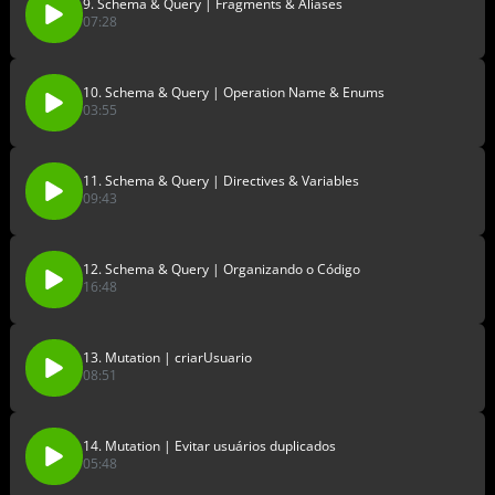
9. Schema & Query | Fragments & Aliases
07:28
10. Schema & Query | Operation Name & Enums
03:55
11. Schema & Query | Directives & Variables
09:43
12. Schema & Query | Organizando o Código
16:48
13. Mutation | criarUsuario
08:51
14. Mutation | Evitar usuários duplicados
05:48