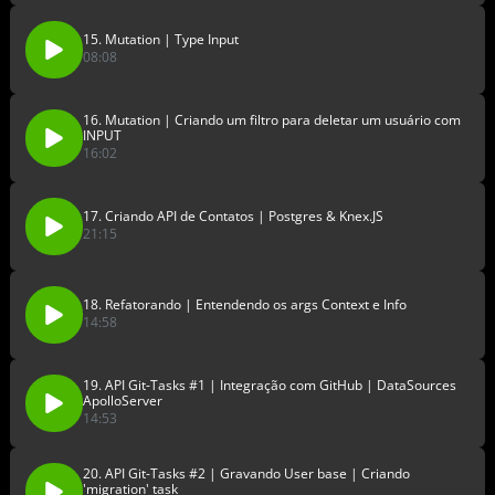
15. Mutation | Type Input
08:08
16. Mutation | Criando um filtro para deletar um usuário com
INPUT
16:02
17. Criando API de Contatos | Postgres & Knex.JS
21:15
18. Refatorando | Entendendo os args Context e Info
14:58
19. API Git-Tasks #1 | Integração com GitHub | DataSources
ApolloServer
14:53
20. API Git-Tasks #2 | Gravando User base | Criando
'migration' task