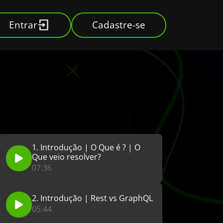
Entrar
Cadastre-se
1. Introdução | O Que é ? | O
Que veio resolver?
07:36
2. Introdução | Rest vs GraphQL
05:44