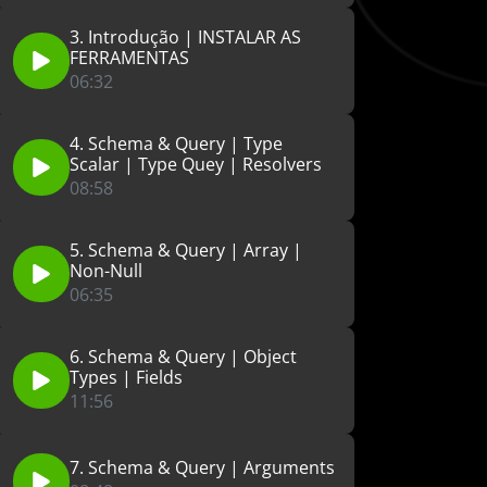
3. Introdução | INSTALAR AS
FERRAMENTAS
06:32
4. Schema & Query | Type
Scalar | Type Quey | Resolvers
08:58
5. Schema & Query | Array |
Non-Null
06:35
6. Schema & Query | Object
Types | Fields
11:56
7. Schema & Query | Arguments