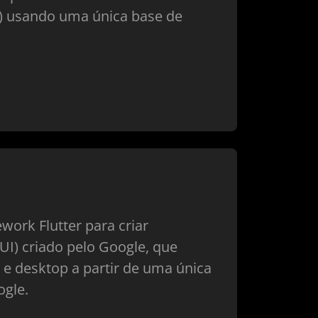
b) usando uma única base de
work Flutter para criar
(UI) criado pelo Google, que
 e desktop a partir de uma única
ogle.