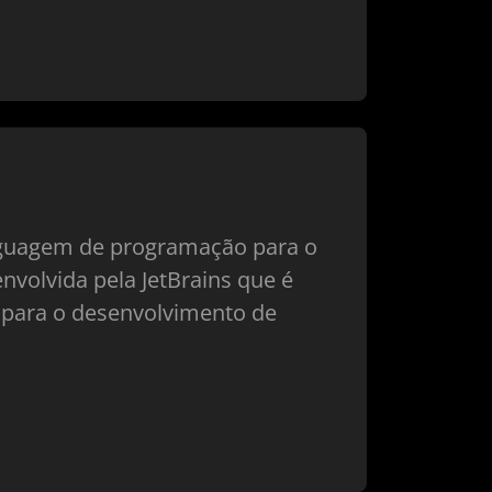
inguagem de programação para o
nvolvida pela JetBrains que é
e para o desenvolvimento de