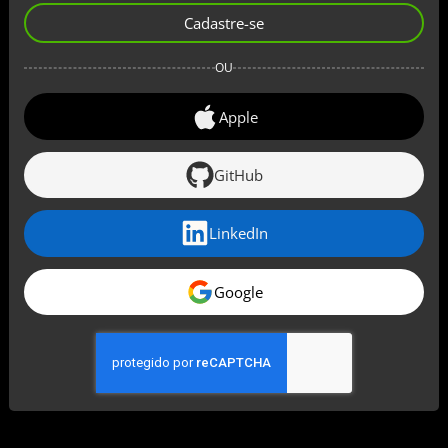
Cadastre-se
OU
Apple
GitHub
LinkedIn
Google