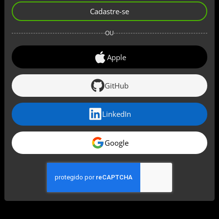
Cadastre-se
OU
Apple
GitHub
LinkedIn
Google