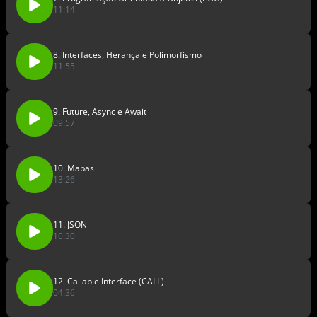
11:14
8. Interfaces, Herança e Polimorfismo
11:55
9. Future, Async e Await
09:57
10. Mapas
13:26
11. JSON
10:30
12. Callable Interface (CALL)
04:36