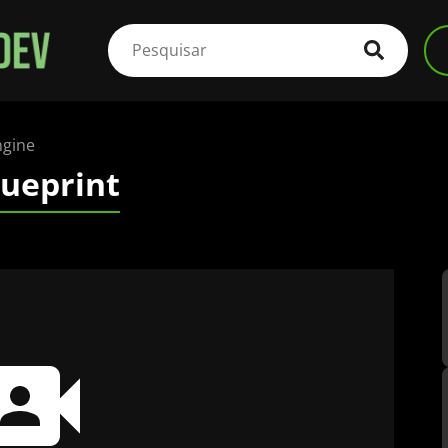
ngine
lueprint