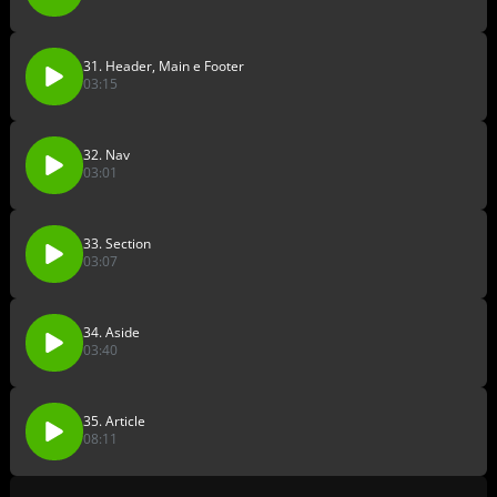
31. Header, Main e Footer
03:15
32. Nav
03:01
33. Section
03:07
34. Aside
03:40
35. Article
08:11