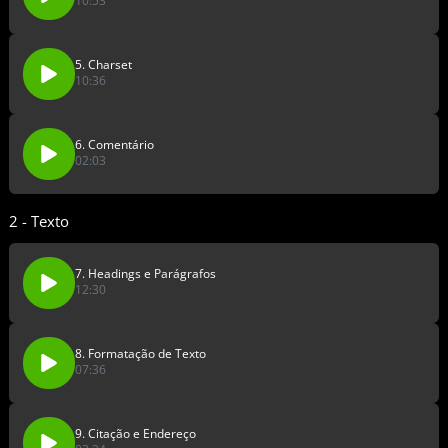
10:53
5. Charset
10:36
6. Comentário
02:03
2 - Texto
7. Headings e Parágrafos
12:30
8. Formatação de Texto
07:36
9. Citação e Endereço