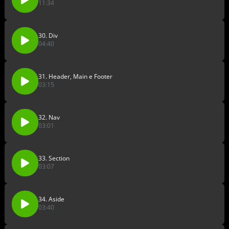
11:34
30. Div
04:40
31. Header, Main e Footer
03:15
32. Nav
03:01
33. Section
03:07
34. Aside
03:40