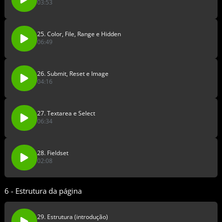
03:53
25. Color, File, Range e Hidden
06:49
26. Submit, Reset e Image
04:16
27. Textarea e Select
06:34
28. Fieldset
02:08
6 - Estrutura da página
29. Estrutura (introdução)