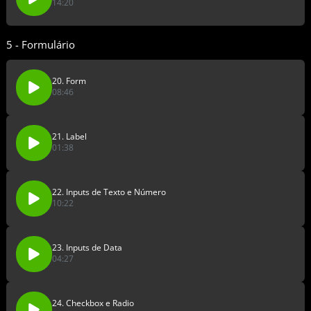
14:20
5 - Formulário
20. Form
08:46
21. Label
01:38
22. Inputs de Texto e Número
10:22
23. Inputs de Data
04:27
24. Checkbox e Radio