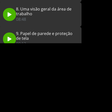
8. Uma visão geral da área de
trabalho
08:48
9. Papel de parede e proteção
de tela
08:13
10. Trabalhando com os painéis
e outras funções
09:07
11. Lista de exercícios 1
02:48
12. Correção lista de exercícios
1