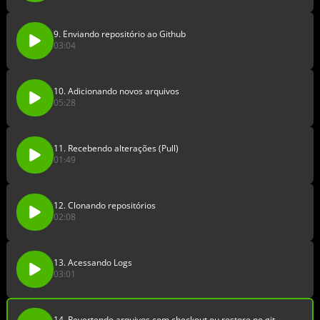
9. Enviando repositório ao Github
03:04
10. Adicionando novos arquivos
05:28
11. Recebendo alterações (Pull)
01:49
12. Clonando repositórios
02:08
13. Acessando Logs
03:01
14. Revertendo arquivos com checkout ou restore no git