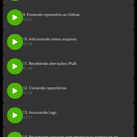
9. Enviando repositório ao Github
03:04
10. Adicionando novos arquivos
05:28
11. Recebendo alterações (Pull)
01:49
12. Clonando repositórios
02:08
13. Acessando Logs
03:01
14. Revertendo arquivos com checkout ou restore no git