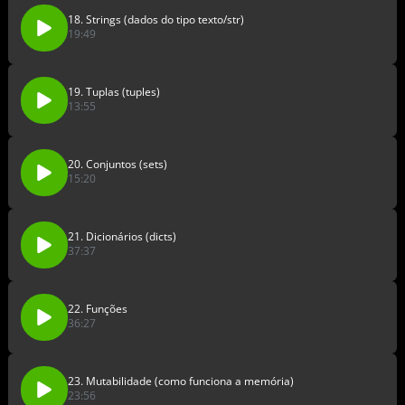
18. Strings (dados do tipo texto/str)
19:49
19. Tuplas (tuples)
13:55
20. Conjuntos (sets)
15:20
21. Dicionários (dicts)
37:37
22. Funções
36:27
23. Mutabilidade (como funciona a memória)
23:56