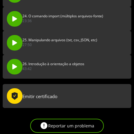
24. O comando import (múltiplos arquivos-fonte)
23:36
25. Manipulando arquivos (txt, csv, JSON, etc)
27:50
26. Introdução à orientação a objetos
43:42
Emitir certificado
Reportar um problema