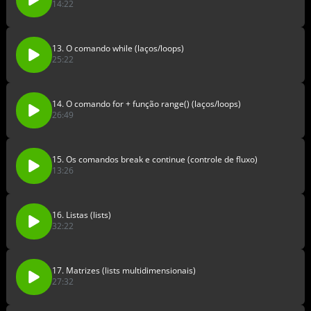
14:22
13. O comando while (laços/loops)
25:22
14. O comando for + função range() (laços/loops)
26:49
15. Os comandos break e continue (controle de fluxo)
13:26
16. Listas (lists)
32:22
17. Matrizes (lists multidimensionais)
27:32