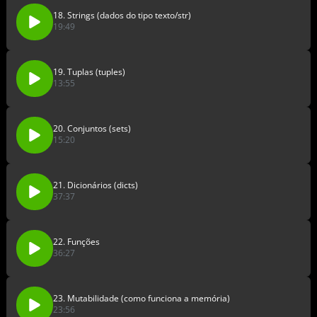
18. Strings (dados do tipo texto/str)
19:49
19. Tuplas (tuples)
13:55
20. Conjuntos (sets)
15:20
21. Dicionários (dicts)
37:37
22. Funções
36:27
23. Mutabilidade (como funciona a memória)
23:56