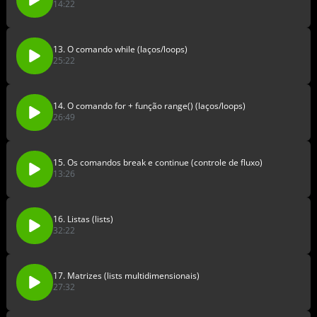
14:22
13. O comando while (laços/loops)
25:22
14. O comando for + função range() (laços/loops)
26:49
15. Os comandos break e continue (controle de fluxo)
13:26
16. Listas (lists)
32:22
17. Matrizes (lists multidimensionais)
27:32