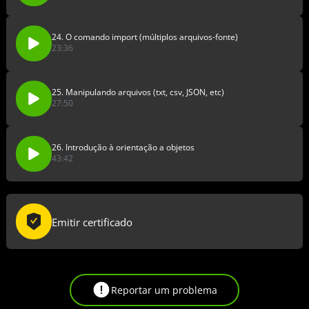
24. O comando import (múltiplos arquivos-fonte)
23:36
25. Manipulando arquivos (txt, csv, JSON, etc)
27:50
26. Introdução à orientação a objetos
43:42
Emitir certificado
Reportar um problema