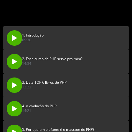
1. Introdução
09:30
2. Esse curso de PHP serve pra mim?
14:34
3. Lista TOP 6 livros de PHP
12:23
4. A evolução do PHP
14:21
5. Por que um elefante é o mascote do PHP?