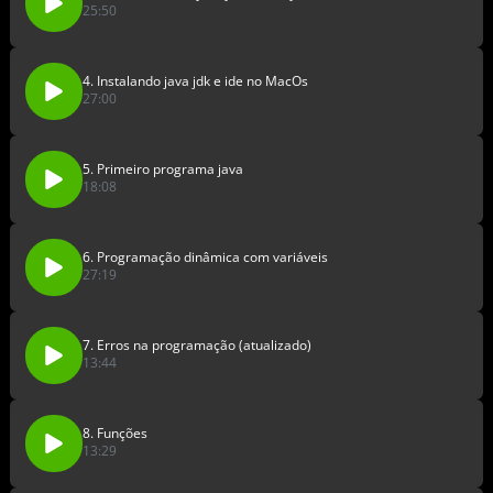
25:50
4. Instalando java jdk e ide no MacOs
27:00
5. Primeiro programa java
18:08
6. Programação dinâmica com variáveis
27:19
7. Erros na programação (atualizado)
13:44
8. Funções
13:29