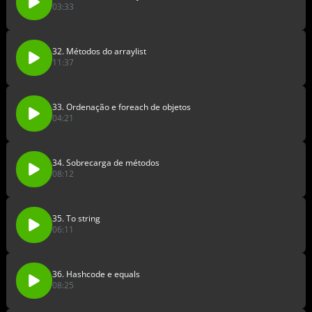
03:33
32. Métodos do arraylist
11:37
33. Ordenação e foreach de objetos
04:21
34. Sobrecarga de métodos
08:12
35. To string
06:11
36. Hashcode e equals
08:25