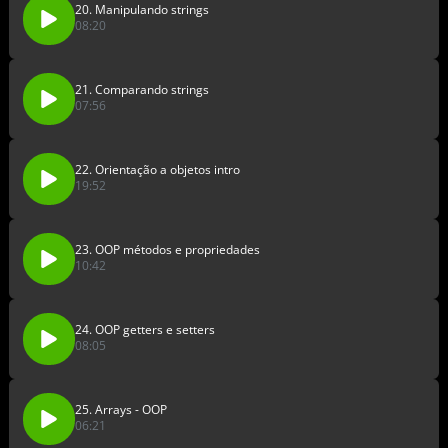
20. Manipulando strings
08:20
21. Comparando strings
07:56
22. Orientação a objetos intro
19:52
23. OOP métodos e propriedades
10:42
24. OOP getters e setters
08:05
25. Arrays - OOP
06:21