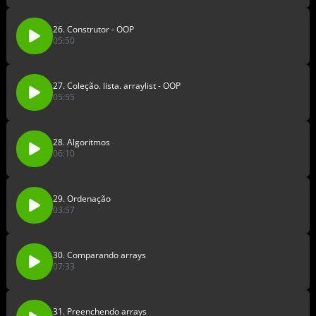
26. Construtor - OOP
05:50
27. Coleção. lista. arraylist - OOP
05:55
28. Algoritmos
06:10
29. Ordenação
03:57
30. Comparando arrays
07:33
31. Preenchendo arrays