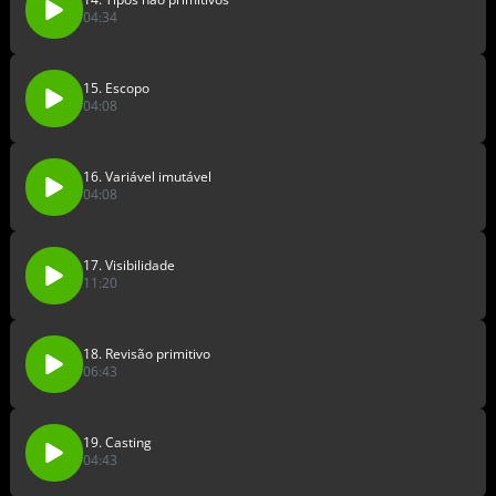
04:34
15. Escopo
04:08
16. Variável imutável
04:08
17. Visibilidade
11:20
18. Revisão primitivo
06:43
19. Casting
04:43