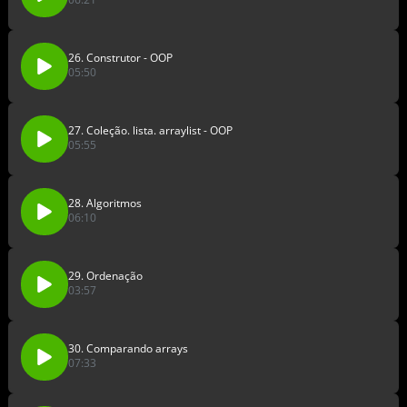
26. Construtor - OOP
05:50
27. Coleção. lista. arraylist - OOP
05:55
28. Algoritmos
06:10
29. Ordenação
03:57
30. Comparando arrays
07:33