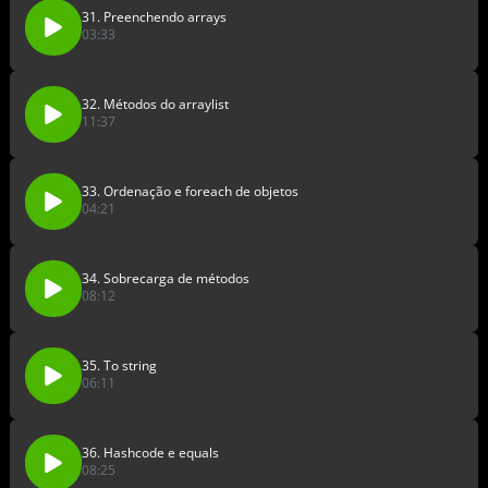
31. Preenchendo arrays
03:33
32. Métodos do arraylist
11:37
33. Ordenação e foreach de objetos
04:21
34. Sobrecarga de métodos
08:12
35. To string
06:11
36. Hashcode e equals
08:25