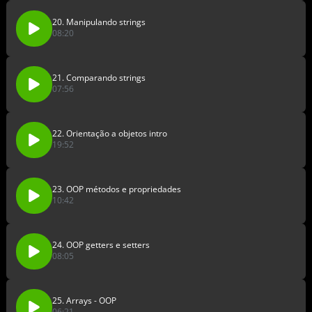
20. Manipulando strings
08:20
21. Comparando strings
07:56
22. Orientação a objetos intro
19:52
23. OOP métodos e propriedades
10:42
24. OOP getters e setters
08:05
25. Arrays - OOP
06:21