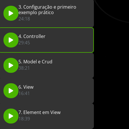
3. Configuração e primeiro
exemplo prático
24:18
4. Controller
29:45
5. Model e Crud
38:21
6. View
16:41
7. Element em View
18:39