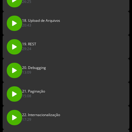
26:25
18. Upload de Arquivos
20:43
19. REST
29:24
20. Debugging
13:09
21. Paginação
15:08
22. Internacionalização
17:29