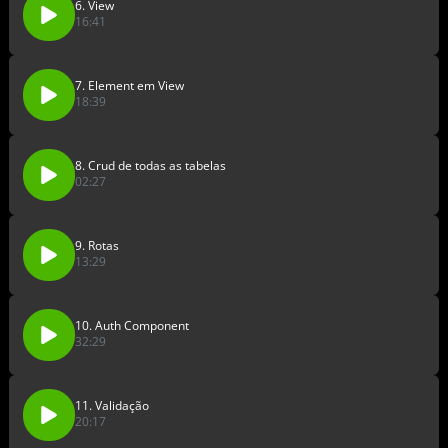
6. View
16:41
7. Element em View
18:39
8. Crud de todas as tabelas
02:27
9. Rotas
13:29
10. Auth Component
32:29
11. Validação
20:17