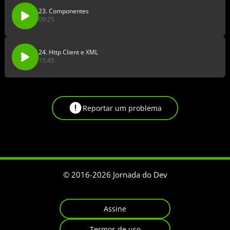
23. Componentes
09:25
24. Http Client e XML
15:45
Reportar um problema
© 2016-
2026
Jornada do Dev
Assine
Termos de uso