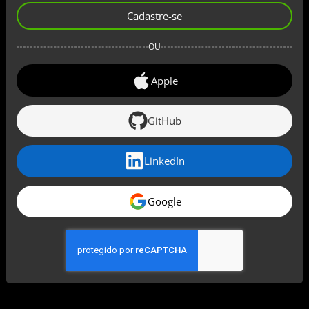
Cadastre-se
OU
Apple
GitHub
LinkedIn
Google