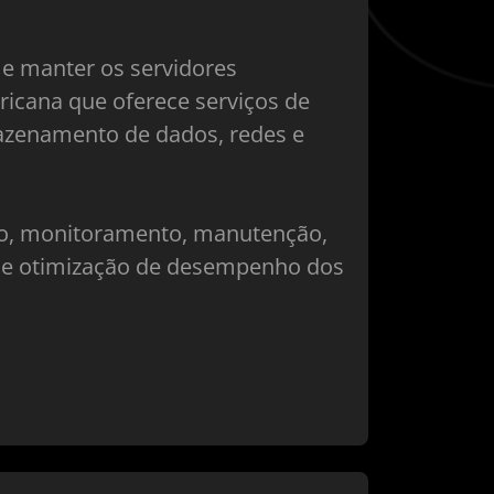
 e manter os servidores
icana que oferece serviços de
rmazenamento de dados, redes e
ção, monitoramento, manutenção,
a e otimização de desempenho dos