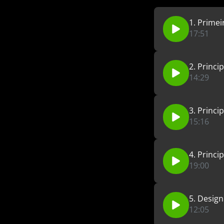
1. Primei
17:51
2. Princi
14:29
3. Princi
15:16
4. Princi
19:00
5. Design
12:05