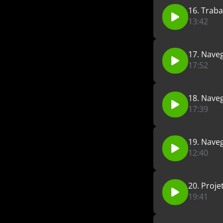
16. Trab
13:42
17. Naveg
17:52
18. Naveg
17:39
19. Naveg
12:40
20. Proje
19:41