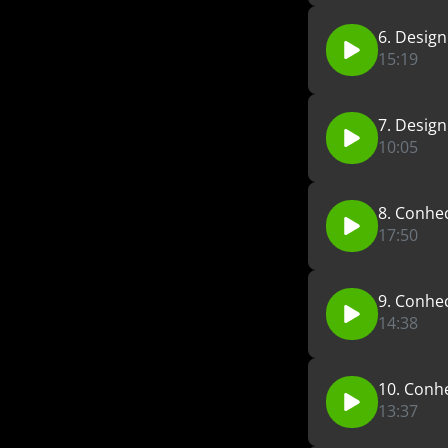
6. Design
15:19
7. Design
10:05
8. Conhec
17:50
9. Conhec
14:38
10. Conhe
13:37