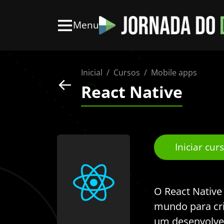
Menu
Inicial
Cursos
Mobile apps
React Native
Iniciar cur
O React Nativ
mundo para cria
um desenvolve