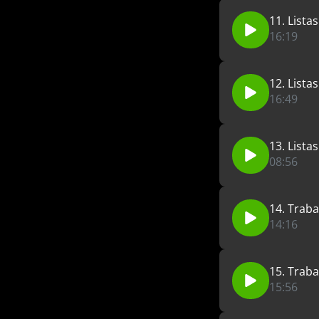
11. Listas
16:19
12. Listas
16:49
13. Listas
08:56
14. Trab
14:16
15. Trab
15:56