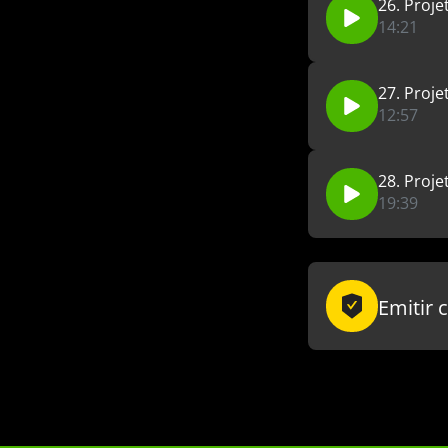
26. Proje
14:21
27. Proje
12:57
28. Proje
19:39
Emitir 