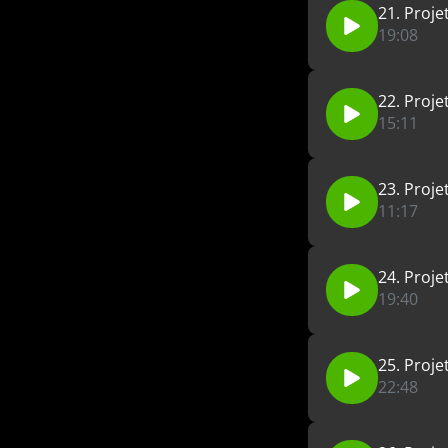
21. Proje
19:08
22. Proje
15:11
23. Proje
11:17
24. Proje
19:40
25. Proje
22:48