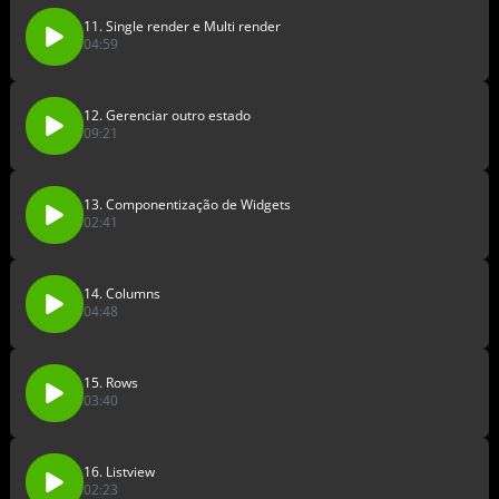
11. Single render e Multi render
04:59
12. Gerenciar outro estado
09:21
13. Componentização de Widgets
02:41
14. Columns
04:48
15. Rows
03:40
16. Listview
02:23