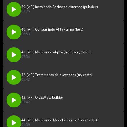
39. [API] Instalando Packages externos (pub.dev)
03:25
40. [API] Consumindo API externa (http)
06:53
41. [API] Mapeando objeto (fromJson, toJson)
07:54
42. [API] Tratamento de excessões (try catch)
05:42
43. [API] O ListView.builder
03:42
44. [API] Mapeando Modelos com o "json to dart"
01:59