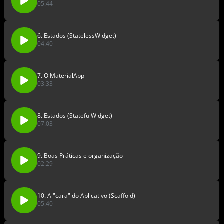
05:44
6. Estados (StatelessWidget)
04:40
7. O MaterialApp
03:33
8. Estados (StatefulWidget)
07:03
9. Boas Práticas e organização
02:29
10. A "cara" do Aplicativo (Scaffold)
05:40