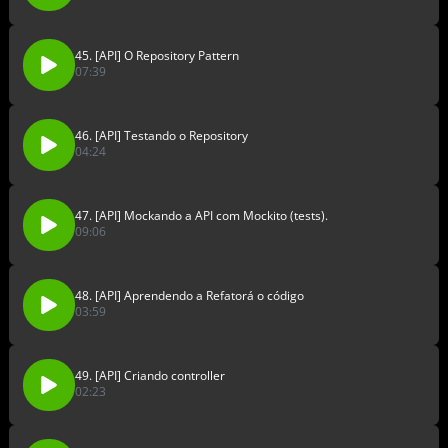
45. [API] O Repository Pattern
07:39
46. [API] Testando o Repository
04:24
47. [API] Mockando a API com Mockito (tests).
09:06
48. [API] Aprendendo a Refatorá o código
03:59
49. [API] Criando controller
02:23