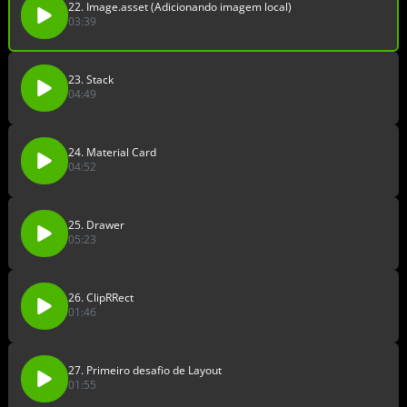
22. Image.asset (Adicionando imagem local)
03:39
23. Stack
04:49
24. Material Card
04:52
25. Drawer
05:23
26. ClipRRect
01:46
27. Primeiro desafio de Layout
01:55