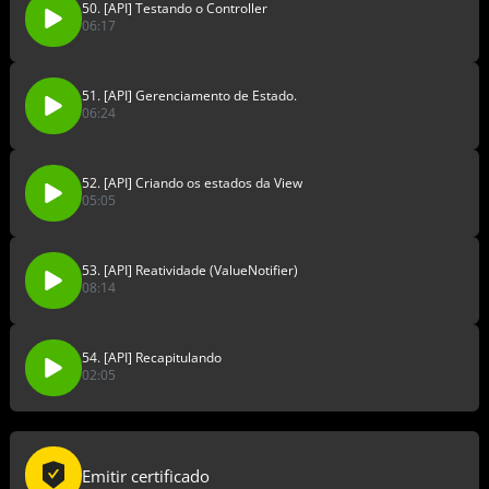
50. [API] Testando o Controller
06:17
51. [API] Gerenciamento de Estado.
06:24
52. [API] Criando os estados da View
05:05
53. [API] Reatividade (ValueNotifier)
08:14
54. [API] Recapitulando
02:05
Emitir certificado