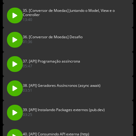
35. [Conversor de Moedas] Juntando o Model, View e o
Controller
13:40
36. [Conversor de Moedas] Desafio
01:36
37. [API] Programação assíncrona
05:47
38. [API] Geradores Assíncronos (async await)
03:51
39. [API] Instalando Packages externos (pub.dev)
03:25
40. [API] Consumindo API externa (http)