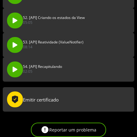
52. [API] Criando os estados da View
05:05
53. [API] Reatividade (ValueNotifier)
08:14
54. [API] Recapitulando
02:05
Emitir certificado
Reportar um problema