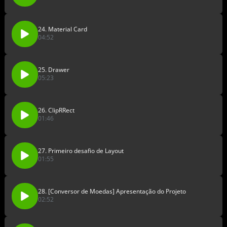
24. Material Card
04:52
25. Drawer
05:23
26. ClipRRect
01:46
27. Primeiro desafio de Layout
01:55
28. [Conversor de Moedas] Apresentação do Projeto
02:52