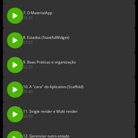
7. O MaterialApp
03:33
8. Estados (StatefulWidget)
07:03
9. Boas Práticas e organização
02:29
10. A "cara" do Aplicativo (Scaffold)
05:40
11. Single render e Multi render
04:59
12. Gerenciar outro estado