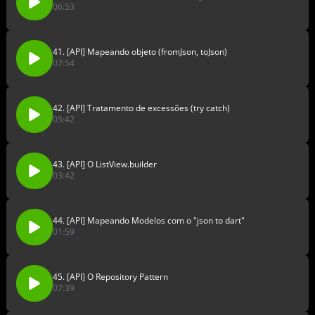
06:53
41. [API] Mapeando objeto (fromJson, toJson)
07:54
42. [API] Tratamento de excessões (try catch)
05:42
43. [API] O ListView.builder
03:42
44. [API] Mapeando Modelos com o "json to dart"
01:59
45. [API] O Repository Pattern
07:39