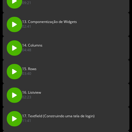
09:21
13. Componentização de Widgets
02:41
14. Columns
04:48
15. Rows
03:40
16. Listview
02:23
17. Textfield (Construindo uma tela de login)
11:41