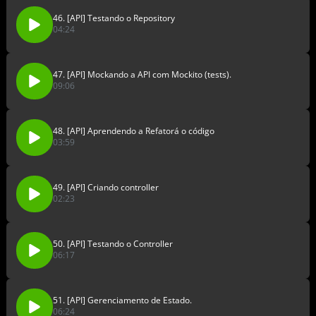
46. [API] Testando o Repository
04:24
47. [API] Mockando a API com Mockito (tests).
09:06
48. [API] Aprendendo a Refatorá o código
03:59
49. [API] Criando controller
02:23
50. [API] Testando o Controller
06:17
51. [API] Gerenciamento de Estado.
06:24