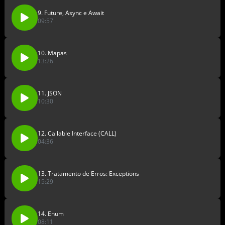
9. Future, Async e Await
09:57
10. Mapas
13:26
11. JSON
10:30
12. Callable Interface (CALL)
04:36
13. Tratamento de Erros: Exceptions
15:29
14. Enum
08:11