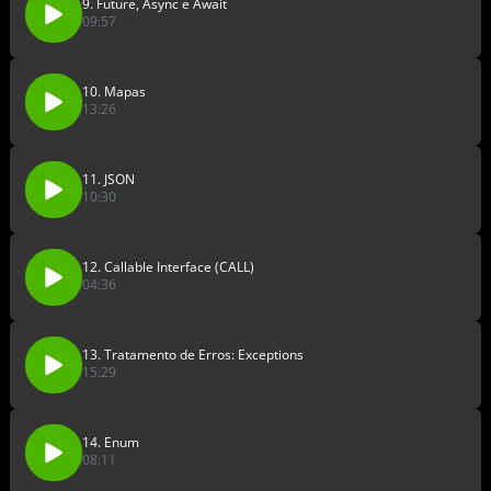
9. Future, Async e Await
09:57
10. Mapas
13:26
11. JSON
10:30
12. Callable Interface (CALL)
04:36
13. Tratamento de Erros: Exceptions
15:29
14. Enum
08:11