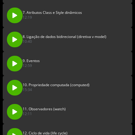
7. Atributos Class e Style dinâmicos
12:19
8. Ligação de dados bidirecional (diretiva v model)
10:40
9. Eventos
12:59
10. Propriedade computada (computed)
15:34
11. Observadores (watch)
12:11
12. Ciclo de vida (life cycle)