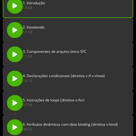
1. Introdução
14:04
2. Instalando
17:10
3. Componentes de arquivo único SFC
11:34
4. Declarações condicionais (diretiva v-if v-show)
16:10
5. Instruções de loops (diretiva v-for)
07:56
6. Atributos dinâmicos com data binding (diretiva v-bind)
08:02