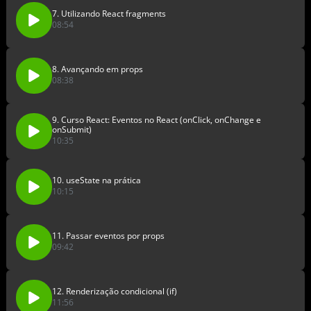
7. Utilizando React fragments
08:54
8. Avançando em props
08:38
9. Curso React: Eventos no React (onClick, onChange e
onSubmit)
10:35
10. useState na prática
10:15
11. Passar eventos por props
09:42
12. Renderização condicional (if)
11:56