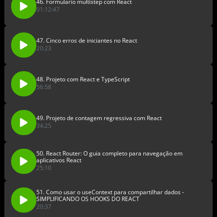
46. Formulario multistep com React
01:12:47
47. Cinco erros de iniciantes no React
20:23
48. Projeto com React e TypeScript
56:58
49. Projeto de contagem regressiva com React
34:25
50. React Router: O guia completo para navegação em
aplicativos React
25:10
51. Como usar o useContext para compartilhar dados -
SIMPLIFICANDO OS HOOKS DO REACT
20:37