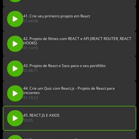
41. Crie seu primeiro projeto em React
01:44:06
42. Projeto de filmes com REACT e API (REACT ROUTER, REACT
HOOKS)
01:14:55
43. Projeto de React e Sass para o seu portifólio
01:08:11
44. Crie um Quiz com React.js - Projeto de React para
iniciantes
01:18:23
45. REACT.JS E AXIOS
53:05