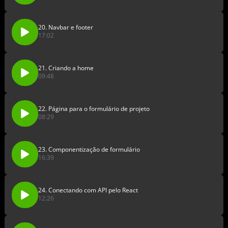
20. Navbar e footer
17:02
21. Criando a home
09:48
22. Página para o formulário de projeto
08:29
23. Componentização de formulário
16:39
24. Conectando com API pelo React
12:26