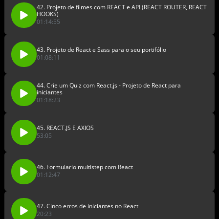
42. Projeto de filmes com REACT e API (REACT ROUTER, REACT
HOOKS)
01:14:55
43. Projeto de React e Sass para o seu portifólio
01:08:11
44. Crie um Quiz com React.js - Projeto de React para
iniciantes
01:18:23
45. REACT.JS E AXIOS
53:05
46. Formulario multistep com React
01:12:47
47. Cinco erros de iniciantes no React
20:23