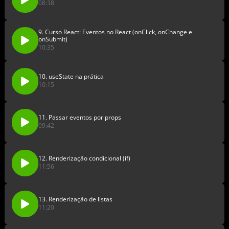
08:38
9. Curso React: Eventos no React (onClick, onChange e
onSubmit)
10:35
10. useState na prática
10:15
11. Passar eventos por props
09:42
12. Renderização condicional (if)
11:56
13. Renderização de listas
11:20