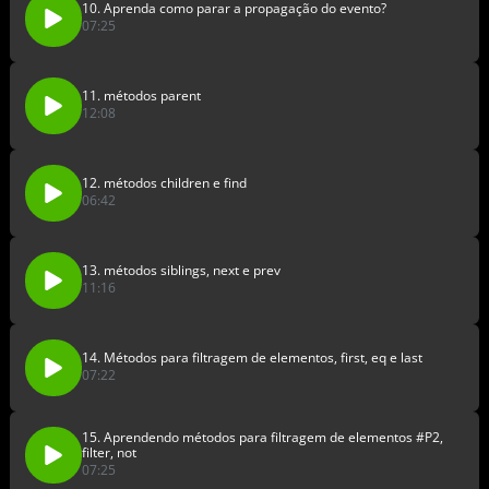
10. Aprenda como parar a propagação do evento?
07:25
11. métodos parent
12:08
12. métodos children e find
06:42
13. métodos siblings, next e prev
11:16
14. Métodos para filtragem de elementos, first, eq e last
07:22
15. Aprendendo métodos para filtragem de elementos #P2,
filter, not
07:25