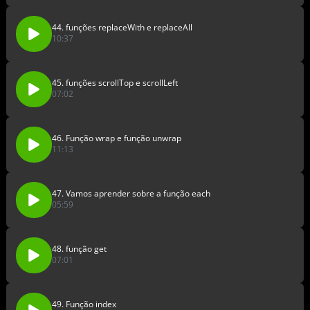
44. funções replaceWith e replaceAll
10:37
45. funções scrollTop e scrollLeft
07:02
46. Função wrap e função unwrap
11:13
47. Vamos aprender sobre a função each
05:59
48. função get
07:01
49. Função index