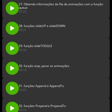
27. Obtendo informações da fila de animações com a função
queue
07:23
28. funções slideUP e slideDOWN
08:31
29. função slideTOGGLE
06:36
30. função stop, parar as animações
08:10
31. funções Append e AppendTo
10:05
32. funções Prepend e PrependTo
04:54