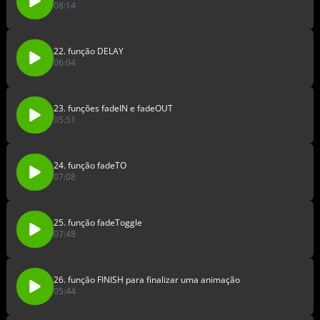
08:14
22. função DELAY
06:04
23. funções fadeIN e fadeOUT
05:51
24. função fadeTO
07:08
25. função fadeToggle
07:48
26. função FINISH para finalizar uma animação
05:44