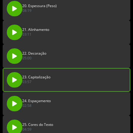
20. Espessura (Peso)
08:19
21. Alinhamento
03:11
22. Decoração
05:00
23. Capitalização
03:57
24. Espaçamento
02:58
25. Cores do Texto
04:59