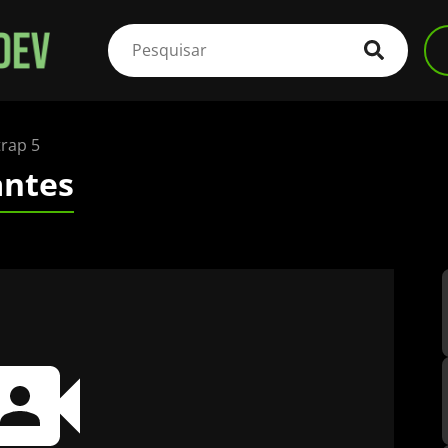
rap 5
antes