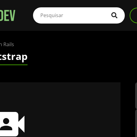
 Rails
tstrap