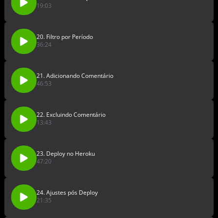
19:03
20. Filtro por Período
36:24
21. Adicionando Comentário
46:53
22. Excluindo Comentário
13:43
23. Deploy no Heroku
47:20
24. Ajustes pós Deploy
21:35