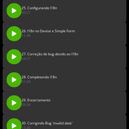
25. Configurando I18n
45:27
26. I18n no Devise e Simple Form
11:48
27. Correção de bug devido ao I18n
04:37
28. Completando I18n
51:58
29. Encerramento
05:34
30. Corrigindo Bug 'invalid date'
15:40