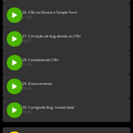
26. I18n no Devise e Simple Form
11:48
27. Correção de bug devido ao I18n
04:37
28. Completando I18n
51:58
29. Encerramento
05:34
30. Corrigindo Bug 'invalid date'
15:40