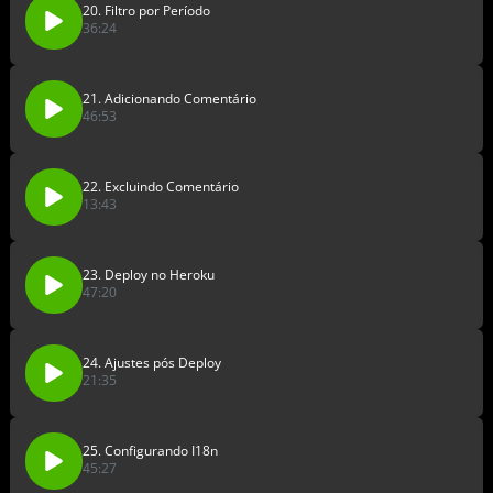
20. Filtro por Período
36:24
21. Adicionando Comentário
46:53
22. Excluindo Comentário
13:43
23. Deploy no Heroku
47:20
24. Ajustes pós Deploy
21:35
25. Configurando I18n
45:27