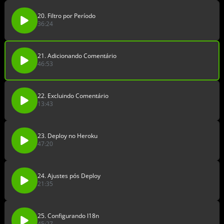
20. Filtro por Período
36:24
21. Adicionando Comentário
46:53
22. Excluindo Comentário
13:43
23. Deploy no Heroku
47:20
24. Ajustes pós Deploy
21:35
25. Configurando I18n
45:27