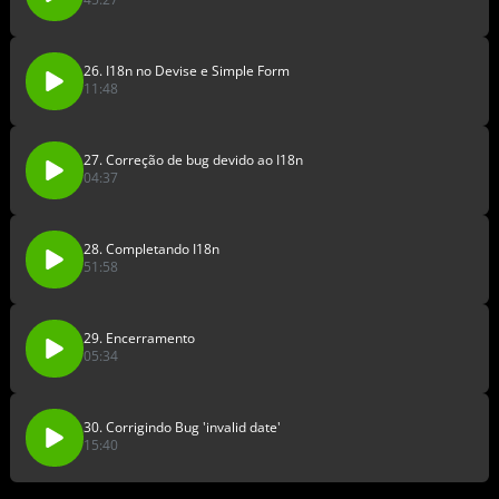
26. I18n no Devise e Simple Form
11:48
27. Correção de bug devido ao I18n
04:37
28. Completando I18n
51:58
29. Encerramento
05:34
30. Corrigindo Bug 'invalid date'
15:40