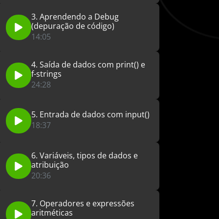
3. Aprendendo a Debug
(depuração de código)
14:05
4. Saída de dados com print() e
f-strings
24:28
5. Entrada de dados com input()
18:37
6. Variáveis, tipos de dados e
atribuição
20:36
7. Operadores e expressões
aritméticas