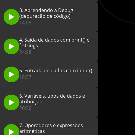
3. Aprendendo a Debug
(depuração de código)
14:05
4. Saída de dados com print() e
f-strings
24:28
5. Entrada de dados com input()
18:37
6. Variáveis, tipos de dados e
atribuição
20:36
7. Operadores e expressões
aritméticas