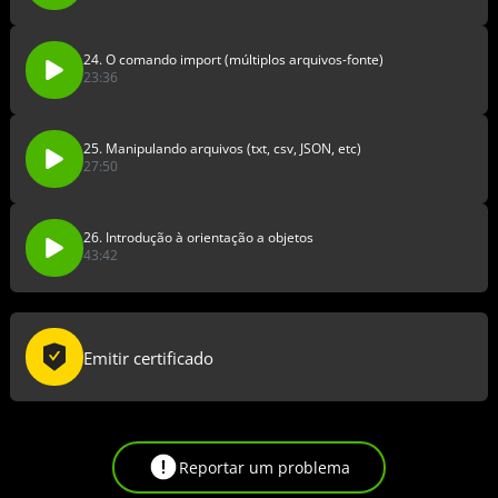
24. O comando import (múltiplos arquivos-fonte)
23:36
25. Manipulando arquivos (txt, csv, JSON, etc)
27:50
26. Introdução à orientação a objetos
43:42
Emitir certificado
Reportar um problema