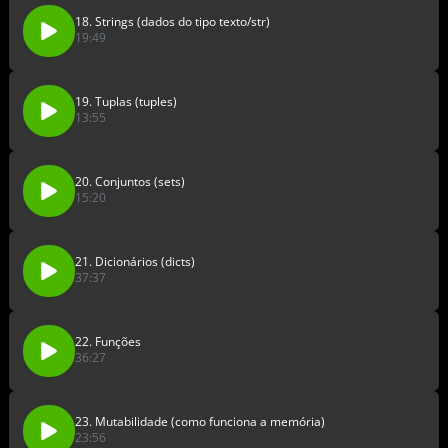
18. Strings (dados do tipo texto/str)
19:49
19. Tuplas (tuples)
13:55
20. Conjuntos (sets)
15:20
21. Dicionários (dicts)
37:37
22. Funções
36:27
23. Mutabilidade (como funciona a memória)
23:56