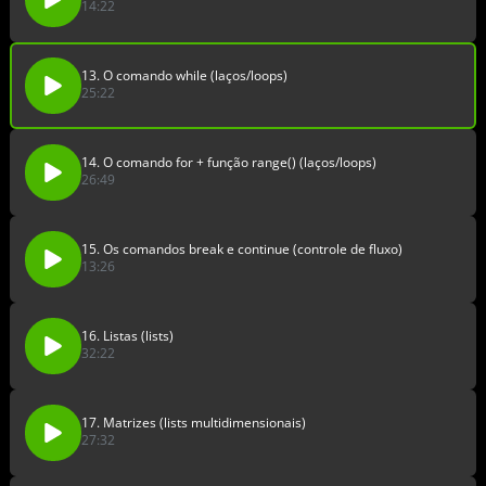
14:22
13. O comando while (laços/loops)
25:22
14. O comando for + função range() (laços/loops)
26:49
15. Os comandos break e continue (controle de fluxo)
13:26
16. Listas (lists)
32:22
17. Matrizes (lists multidimensionais)
27:32