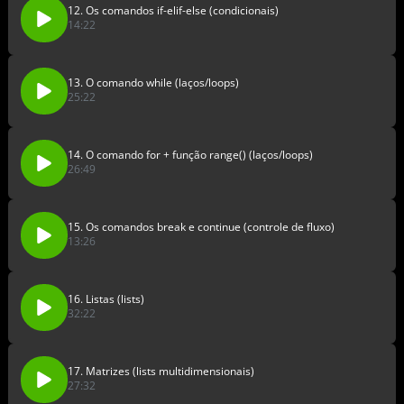
12. Os comandos if-elif-else (condicionais)
14:22
13. O comando while (laços/loops)
25:22
14. O comando for + função range() (laços/loops)
26:49
15. Os comandos break e continue (controle de fluxo)
13:26
16. Listas (lists)
32:22
17. Matrizes (lists multidimensionais)
27:32