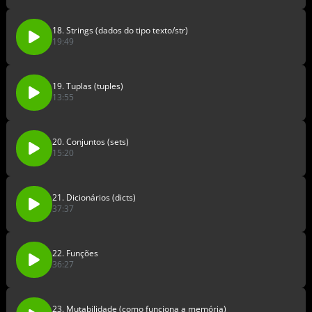
18. Strings (dados do tipo texto/str)
19:49
19. Tuplas (tuples)
13:55
20. Conjuntos (sets)
15:20
21. Dicionários (dicts)
37:37
22. Funções
36:27
23. Mutabilidade (como funciona a memória)