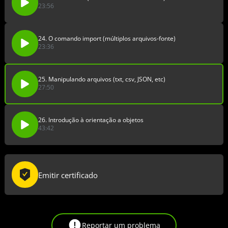
23:56
24. O comando import (múltiplos arquivos-fonte)
23:36
25. Manipulando arquivos (txt, csv, JSON, etc)
27:50
26. Introdução à orientação a objetos
43:42
Emitir certificado
Reportar um problema