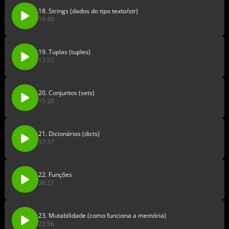
18. Strings (dados do tipo texto/str)
19:49
19. Tuplas (tuples)
13:55
20. Conjuntos (sets)
15:20
21. Dicionários (dicts)
37:37
22. Funções
36:27
23. Mutabilidade (como funciona a memória)
23:56