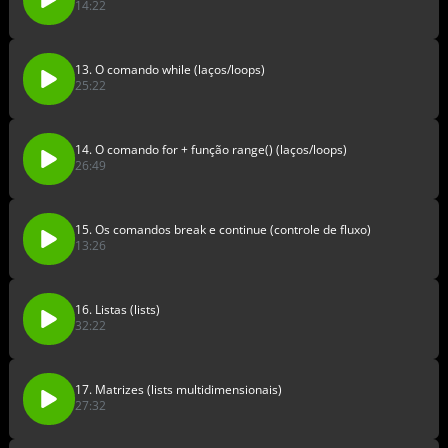
14:22
13. O comando while (laços/loops)
25:22
14. O comando for + função range() (laços/loops)
26:49
15. Os comandos break e continue (controle de fluxo)
13:26
16. Listas (lists)
32:22
17. Matrizes (lists multidimensionais)
27:32