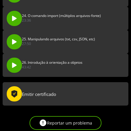
24. O comando import (múltiplos arquivos-fonte)
23:36
25. Manipulando arquivos (txt, csv, JSON, etc)
27:50
26. Introdução à orientação a objetos
43:42
Emitir certificado
Reportar um problema